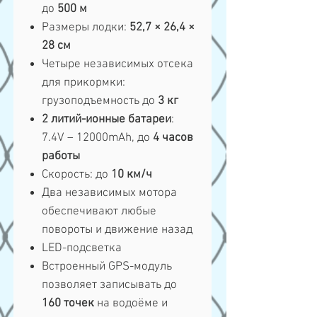
до
500 м
Размеры лодки:
52,7 × 26,4 ×
28 см
Четыре независимых отсека
для прикормки:
грузоподъемность до
3 кг
2 литий-ионные батареи
:
7.4V – 12000mAh, до
4 часов
работы
Скорость: до
10 км/ч
Два независимых мотора
обеспечивают любые
повороты и движение назад
LED-подсветка
Встроенный GPS-модуль
позволяет записывать до
160 точек
на водоёме и