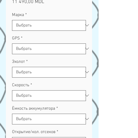
Цена
11 490,00 MDL
Марка
*
GPS
*
Эхолот
*
Скорость
*
Ёмкость аккумулятора
*
Открытие/кол. отсеков
*