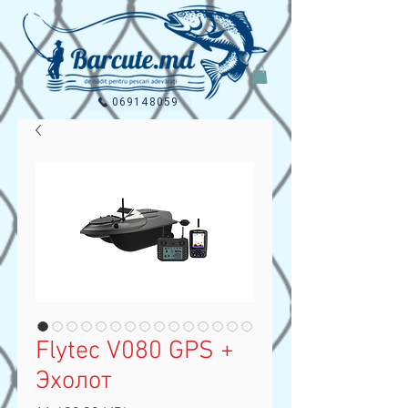
069148059
Flytec V080 GPS +
Эхолот