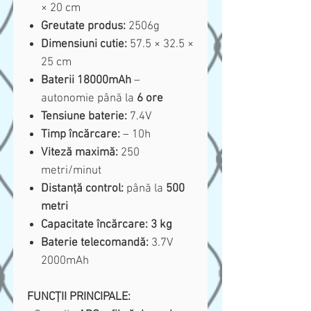
× 20 cm
Greutate produs:
2506g
Dimensiuni cutie:
57.5 × 32.5 ×
25 cm
Baterii 18000mAh
–
autonomie până la
6 ore
Tensiune baterie:
7.4V
Timp încărcare:
– 10h
Viteză maximă:
250
metri/minut
Distanță control:
până la
500
metri
Capacitate încărcare:
3 kg
Baterie telecomandă:
3.7V
2000mAh
FUNCȚII PRINCIPALE: