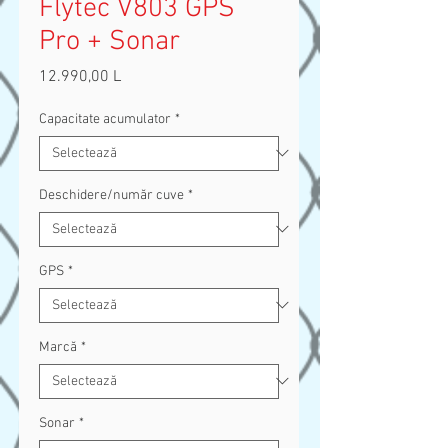
Flytec V803 GPS
Pro + Sonar
12.990,00 L
Preț
Capacitate acumulator
*
Deschidere/număr cuve
*
GPS
*
Marcă
*
Sonar
*