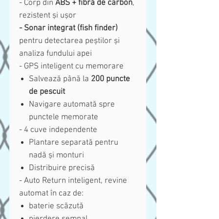
- Corp din
ABS + fibră de carbon
,
rezistent și ușor
- Sonar integrat (fish finder)
pentru detectarea peștilor și
analiza fundului apei
- GPS inteligent cu memorare
Salvează până la
200 puncte
de pescuit
Navigare automată spre
punctele memorate
- 4 cuve independente
Plantare separată pentru
nadă și monturi
Distribuire precisă
- Auto Return inteligent, revine
automat în caz de:
baterie scăzută
pierdere semnal