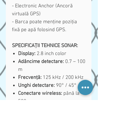
- Electronic Anchor (Ancoră
virtuală GPS)
- Barca poate menține poziția
fixă pe apă folosind GPS.
SPECIFICAȚII TEHNICE SONAR:
Display:
2.8 inch color
Adâncime detectare:
0.7 – 100
m
Frecvență:
125 kHz / 200 kHz
Unghi detectare:
90° / 45°
Conectare wireless:
până la
500 m
Baterie sonar:
3.7V litiu
reîncărcabil
Temperatură operare:
0°C –
50°C