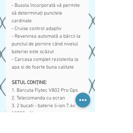
- Busola încorporată vă permite
să determinați punctele
cardinale
- Cruise control adaptiv
- Revenirea automată a bărcii la
punctul de pornire când nivelul
bateriei este scăzut
- Carcasa complet rezistenta la
apa si de foarte buna calitate
SETUL CONȚINE:
1. Barcuta Flytec V802 Pro Gps
2. Telecomanda cu ecran
3. 2 bucati - baterie li-ion 7.4v
12000mAh
4. Incarcator 220v
5. Încărcător auto