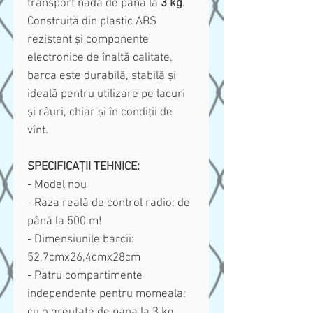
transport nada de până la
3 kg
.
Construită din plastic ABS
rezistent și componente
electronice de înaltă calitate,
barca este durabilă, stabilă și
ideală pentru utilizare pe lacuri
și râuri, chiar și în condiții de
vînt.
SPECIFICAȚII TEHNICE:
- Model nou
- Raza reală de control radio: de
până la 500 m!
- Dimensiunile barcii:
52,7cmx26,4cmx28cm
- Patru compartimente
independente pentru momeala:
cu o greutate de pana la 3 kg