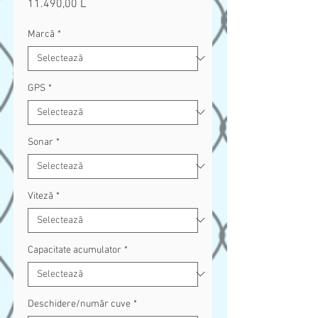
11.490,00 L
Preț
Marcă
*
GPS
*
Sonar
*
Viteză
*
Capacitate acumulator
*
Deschidere/număr cuve
*