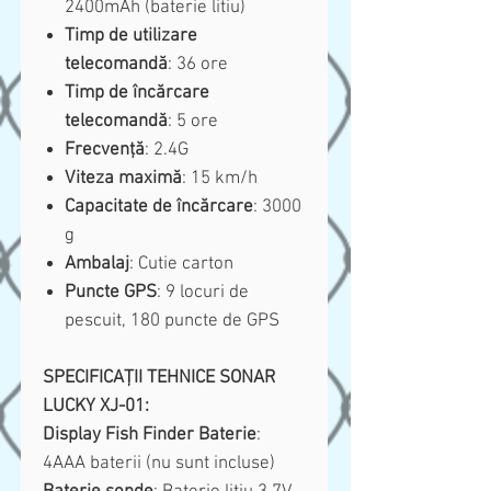
2400mAh (baterie litiu)
Timp de utilizare
telecomandă
: 36 ore
Timp de încărcare
telecomandă
: 5 ore
Frecvență
: 2.4G
Viteza maximă
: 15 km/h
Capacitate de încărcare
: 3000
g
Ambalaj
: Cutie carton
Puncte GPS
: 9 locuri de
pescuit, 180 puncte de GPS
SPECIFICAȚII TEHNICE SONAR
LUCKY XJ-01:
Display Fish Finder Baterie
:
4AAA baterii (nu sunt incluse)