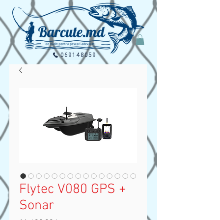
069148059
Flytec V080 GPS +
Sonar