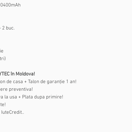
v 10400mAh
- 2 buc.
ie
ri)
LYTEC în Moldova!
on de casa + Talon de garanție 1 an!
nere preventiva!
va la usa + Plata dupa primire!
te!
IuteCredit..