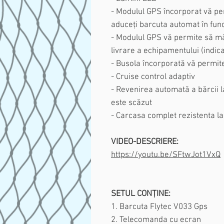
- Modulul GPS încorporat vă per
aduceți barcuta automat în fun
- Modulul GPS vă permite să măs
livrare a echipamentului (indic
- Busola încorporată vă permit
- Cruise control adaptiv
- Revenirea automată a bărcii l
este scăzut
- Carcasa complet rezistenta la
VIDEO-DESCRIERE:
https://youtu.be/SFtwJot1VxQ
SETUL CONȚINE:
1. Barcuta Flytec V033 Gps
2. Telecomanda cu ecran