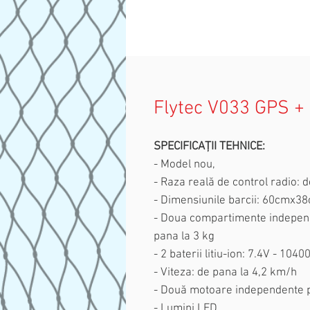
Flytec V033 GPS +
SPECIFICAȚII TEHNICE:
- Model nou,
- Raza reală de control radio: 
- Dimensiunile barcii: 60cmx
- Doua compartimente indepen
pana la 3 kg
- 2 baterii litiu-ion: 7.4V - 10
- Viteza: de pana la 4,2 km/h
- Două motoare independente pe
- Lumini LED