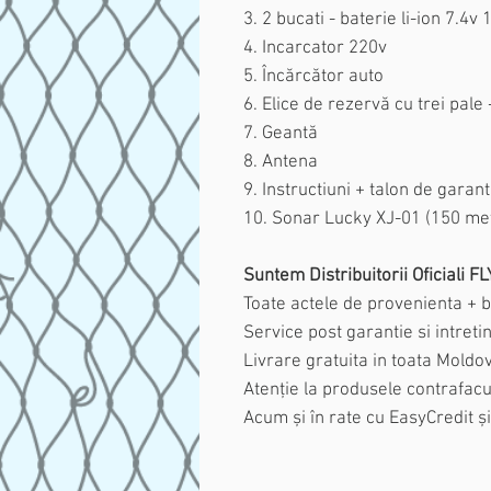
3. 2 bucati - baterie li-ion 7.4
4. Incarcator 220v
5. Încărcător auto
6. Elice de rezervă cu trei pale 
7. Geantă
8. Antena
9. Instructiuni + talon de garant
10. Sonar Lucky XJ-01 (150 met
Suntem Distribuitorii Oficiali F
Toate actele de provenienta + b
Service post garantie si intreti
Livrare gratuita in toata Moldo
Atenție la produsele contrafacu
Acum și în rate cu EasyCredit și 