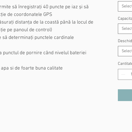
Selec
mite să înregistrați 40 puncte pe iaz și să
cție de coordonatele GPS
Capacit
urați distanța de la coastă până la locul de
Selec
ație pe panoul de control)
e să determinați punctele cardinale
Deschi
Selec
a punctul de pornire când nivelul bateriei
Cantitat
 apa si de foarte buna calitate