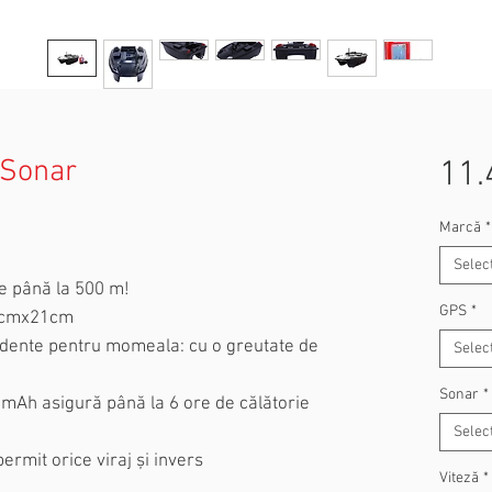
 Sonar
11.
Marcă
*
Selec
de până la 500 m!
GPS
*
38cmx21cm
dente pentru momeala: cu o greutate de
Selec
Sonar
*
400mAh asigură până la 6 ore de călătorie
Selec
rmit orice viraj și invers
Viteză
*