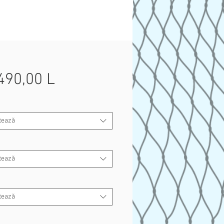
490,00 L
Preț
tează
tează
tează