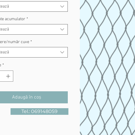
tează
ate acumulator
*
tează
dere/număr cuve
*
tează
e
*
Adaugă în coș
Tel.: 069148059